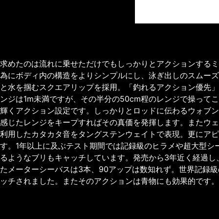
求めたのは流れに乗せただけでもしっかりとアクションするミ
為にボディ内の構造をよりシンプルにし、泳ぎ出しのスムーズ
と水を掴むスクエアリップを採用。「釣れるアクション優先」
ンジは1m未満ですが、その半分の50cm程のレンジで操ってこそ
輝くアクション設定です。しっかりとロッドに伝わるウォブン
感じたレンジをキープすればその真価を発揮します。またウェ
利用したカタカタ音をタングステンウェイトで表現。更にアピ
す。1年以上に及ぶテスト期間では記録級のヒラメや超大型シー
るようなブリもキャッチしています。発売から3年近く経過し
たメーターシーバスは3本、90アップは数知れず。世界記録
ッチされました。またそのアクションは青物にも効果的です。